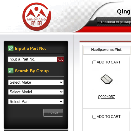
Qing
главная страниц
Input a Part No.
Изображение/Ref.
Input a Part No.
ADD TO CART
Search By Group
Q0024057
ADD TO CART