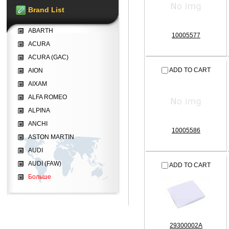
Brand List
ABARTH
10005577
ACURA
ACURA (GAC)
ADD TO CART
AION
AIXAM
ALFA ROMEO
ALPINA
ANCHI
10005586
ASTON MARTIN
AUDI
AUDI (FAW)
ADD TO CART
Больше
29300002A